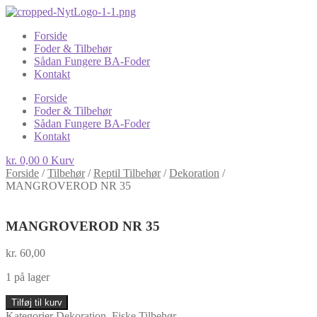
Forside
Foder & Tilbehør
Sådan Fungere BA-Foder
Kontakt
Forside
Foder & Tilbehør
Sådan Fungere BA-Foder
Kontakt
kr.
0,00
0
Kurv
Forside
/
Tilbehør
/
Reptil Tilbehør
/
Dekoration
/
MANGROVEROD NR 35
MANGROVEROD NR 35
kr.
60,00
1 på lager
MANGROVEROD
Tilføj til kurv
NR
Kategorier
Dekoration
,
Fiske Tilbehør