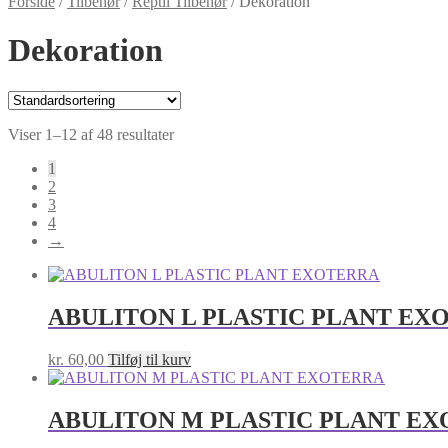
Forside
/
Tilbehør
/
Reptil Tilbehør
/
Dekoration
Dekoration
Viser 1–12 af 48 resultater
1
2
3
4
→
ABULITON L PLASTIC PLANT EX
kr.
60,00
Tilføj til kurv
ABULITON M PLASTIC PLANT E