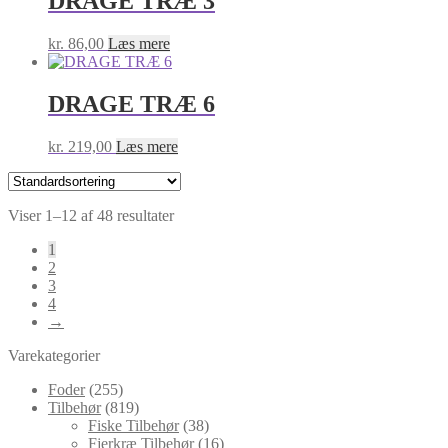
DRAGE TRÆ 3
kr.
86,00
Læs mere
DRAGE TRÆ 6
kr.
219,00
Læs mere
Viser 1–12 af 48 resultater
1
2
3
4
→
Varekategorier
Foder
(255)
Tilbehør
(819)
Fiske Tilbehør
(38)
Fjerkræ Tilbehør
(16)