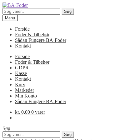
Spring
Spring
til
til
Søg
Søg
navigation
indhold
efter:
Menu
Forside
Foder & Tilbehør
Sådan Fungere BA-Foder
Kontakt
Forside
Foder & Tilbehør
GDPR
Kasse
Kontakt
Kurv
Markeder
Min Konto
Sådan Fungere BA-Foder
kr.
0,00
0 varer
Søg
Søg
Søg
efter: