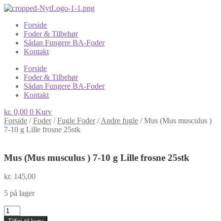
Forside
Foder & Tilbehør
Sådan Fungere BA-Foder
Kontakt
Forside
Foder & Tilbehør
Sådan Fungere BA-Foder
Kontakt
kr.
0,00
0
Kurv
Forside
/
Foder
/
Fugle Foder
/
Andre fugle
/
Mus (Mus musculus )
7-10 g Lille frosne 25stk
Mus (Mus musculus ) 7-10 g Lille frosne 25stk
kr.
145,00
5 på lager
Mus
(Mus