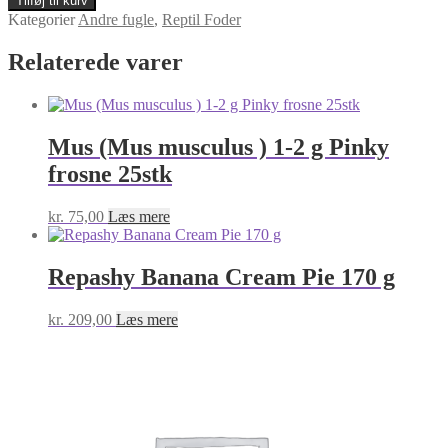
Tilføj til kurv
musculus
Kategorier
Andre fugle
,
Reptil Foder
)
7-
Relaterede varer
10
g
Lille
frosne
25stk
Mus (Mus musculus ) 1-2 g Pinky
antal
frosne 25stk
kr.
75,00
Læs mere
Repashy Banana Cream Pie 170 g
kr.
209,00
Læs mere