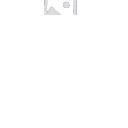
Rotte (Rattus norvegicus ) Pinky 15-
25 g frosne 25stk
kr.
230,00
Tilføj til kurv
ZooMed reptivite m/D3 227 g
kr.
140,00
Læs mere