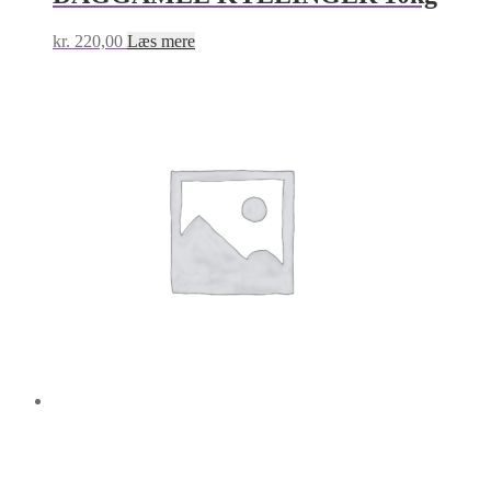
kr.
220,00
Læs mere
Rotte (Rattus norvegicus ) Pinky 15-
25 g frosne 25stk