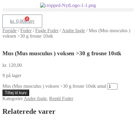
0
kr.
0,00
Kurv
Forside
/
Foder
/
Fugle Foder
/
Andre fugle
/
Mus (Mus musculus )
voksen >30 g frosne 10stk
Mus (Mus musculus ) voksen >30 g frosne 10stk
kr.
120,00
9 på lager
Mus (Mus musculus ) voksen >30 g frosne 10stk antal
Tilføj til kurv
Kategorier
Andre fugle
,
Reptil Foder
Relaterede varer