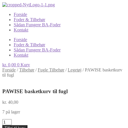
Forside
Foder & Tilbehør
Sådan Fungere BA-Foder
Kontakt
Forside
Foder & Tilbehør
Sådan Fungere BA-Foder
Kontakt
kr.
0,00
0
Kurv
Forside
/
Tilbehør
/
Fugle Tilbehør
/
Legetøj
/
PAWISE basketkurv
til fugl
PAWISE basketkurv til fugl
kr.
40,00
7 på lager
PAWISE
basketkurv