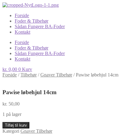
Forside
Foder & Tilbehør
Sådan Fungere BA-Foder
Kontakt
Forside
Foder & Tilbehør
Sådan Fungere BA-Foder
Kontakt
kr.
0,00
0
Kurv
Forside
/
Tilbehør
/
Gnaver Tilbehør
/
Pawise løbehjul 14cm
Pawise løbehjul 14cm
kr.
50,00
1 på lager
Pawise
Tilføj til kurv
løbehjul
Kategori
Gnaver Tilbehør
14cm