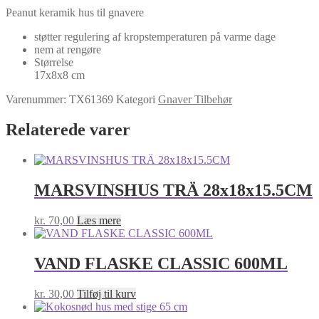
antal
Peanut keramik hus til gnavere
støtter regulering af kropstemperaturen på varme dage
nem at rengøre
Størrelse
17x8x8 cm
Varenummer:
TX61369
Kategori
Gnaver Tilbehør
Relaterede varer
MARSVINSHUS TRÄ 28x18x15.5CM
kr.
70,00
Læs mere
VAND FLASKE CLASSIC 600ML
kr.
30,00
Tilføj til kurv