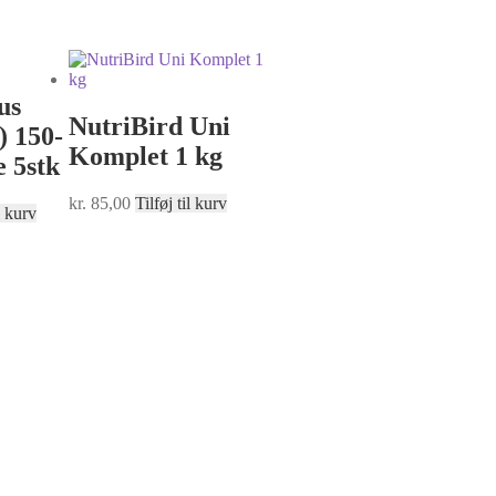
us
NutriBird Uni
) 150-
Komplet 1 kg
e 5stk
kr.
85,00
Tilføj til kurv
l kurv