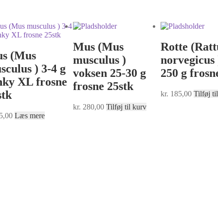
Mus (Mus
Rotte (Ratt
s (Mus
musculus )
norvegicus 
sculus ) 3-4 g
voksen 25-30 g
250 g frosn
nky XL frosne
frosne 25stk
stk
kr.
185,00
Tilføj ti
kr.
280,00
Tilføj til kurv
5,00
Læs mere
er © Alle rettigheder forbeholdes