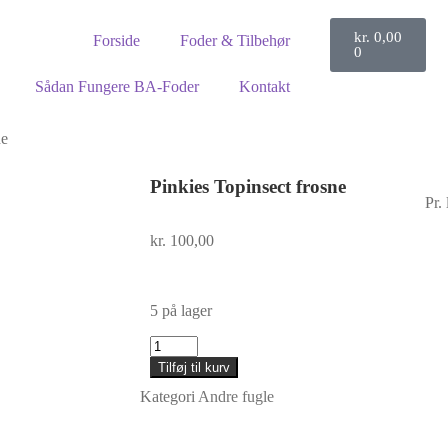
kr.
0,00
Forside
Foder & Tilbehør
0
Sådan Fungere BA-Foder
Kontakt
ne
Pinkies Topinsect frosne
Pr. 
kr.
100,00
5 på lager
Tilføj til kurv
Kategori
Andre fugle