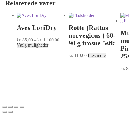
Relaterede varer
Aves LoriDry
Rotte (Rattus
Mu
norvegicus ) 60-
mu
kr.
85,00
–
kr.
1.100,00
90 g frosne 5stk
Vælg muligheder
Pi
25
kr.
110,00
Læs mere
kr.
8
BA-Fod