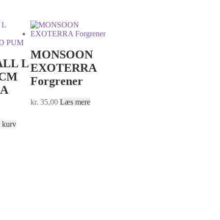
MONSOON
LL L
EXOTERRA
7CM
Forgrener
A
kr.
35,00
Læs mere
l kurv