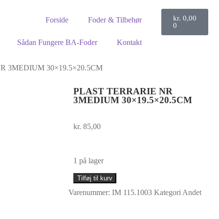
kr.
0,00
Forside
Foder & Tilbehør
0
Sådan Fungere BA-Foder
Kontakt
R 3MEDIUM 30×19.5×20.5CM
PLAST TERRARIE NR
3MEDIUM 30×19.5×20.5CM
kr.
85,00
1 på lager
Tilføj til kurv
Varenummer:
IM 115.1003
Kategori
Andet