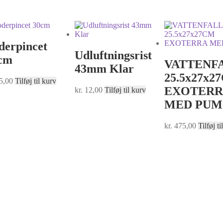
derpincet
Udluftningsrist
cm
VATTENFA
43mm Klar
25.5x27x2
5,00
Tilføj til kurv
EXOTERR
kr.
12,00
Tilføj til kurv
MED PUM
kr.
475,00
Tilføj ti
er © Alle rettigheder forbeholdes