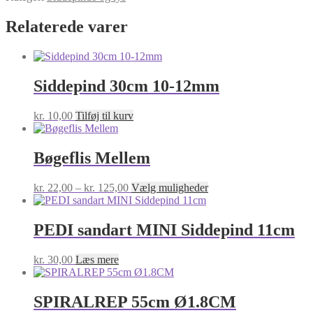
Relaterede varer
Siddepind 30cm 10-12mm
kr.
10,00
Tilføj til kurv
Bøgeflis Mellem
Prisinterval:
Dette
kr.
22,00
–
kr.
125,00
Vælg muligheder
kr. 22,00
vare
til
har
kr. 125,00
flere
PEDI sandart MINI Siddepind 11cm
varianter.
Mulighederne
kr.
30,00
Læs mere
kan
vælges
på
SPIRALREP 55cm Ø1.8CM
varesiden