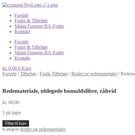
Forside
Foder & Tilbehør
Sådan Fungere BA-Foder
Kontakt
Forside
Foder & Tilbehør
Sådan Fungere BA-Foder
Kontakt
kr.
0,00
0
Kurv
Forside
/
Tilbehør
/
Fugle Tilbehør
/
Reder og redematerialer
/
Redemat
Redemateriale, ublegede bomuldsfibre, råhvid
kr.
60,00
1 på lager
Redemateriale,
Tilføj til kurv
ublegede
Kategori
Reder og redematerialer
bomuldsfibre,