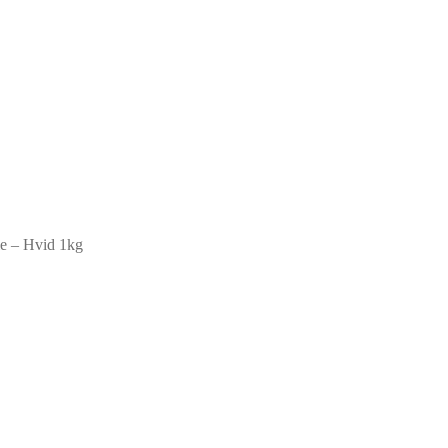
ie – Hvid 1kg