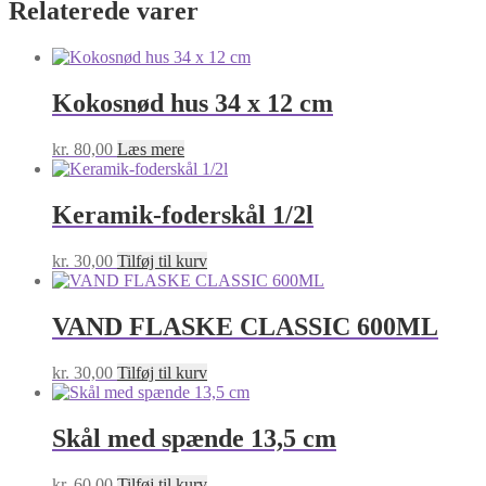
Relaterede varer
sort
antal
Kokosnød hus 34 x 12 cm
kr.
80,00
Læs mere
Keramik-foderskål 1/2l
kr.
30,00
Tilføj til kurv
VAND FLASKE CLASSIC 600ML
kr.
30,00
Tilføj til kurv
Skål med spænde 13,5 cm
kr.
60,00
Tilføj til kurv