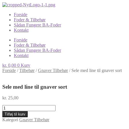
Forside
Foder & Tilbehør
Sådan Fungere BA-Foder
Kontakt
Forside
Foder & Tilbehør
Sådan Fungere BA-Foder
Kontakt
kr.
0,00
0
Kurv
Forside
/
Tilbehør
/
Gnaver Tilbehør
/
Sele med line til gnaver sort
Sele med line til gnaver sort
kr.
25,00
Sele
med
Tilføj til kurv
line
Kategori
Gnaver Tilbehør
til
gnaver