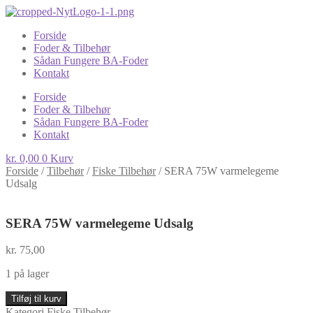
Forside
Foder & Tilbehør
Sådan Fungere BA-Foder
Kontakt
Forside
Foder & Tilbehør
Sådan Fungere BA-Foder
Kontakt
kr.
0,00
0
Kurv
Forside
/
Tilbehør
/
Fiske Tilbehør
/
SERA 75W varmelegeme
Udsalg
SERA 75W varmelegeme Udsalg
kr.
75,00
1 på lager
SERA
Tilføj til kurv
75W
Kategori
Fiske Tilbehør