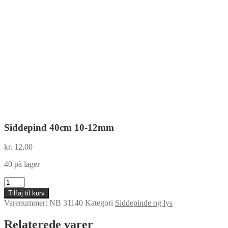
Siddepind 40cm 10-12mm
kr.
12,00
40 på lager
Siddepind
40cm
Tilføj til kurv
10-
Varenummer:
NB 31140
Kategori
Siddepinde og lys
12mm
antal
Relaterede varer