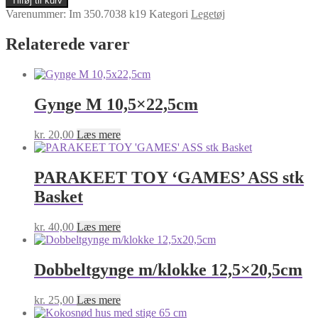
Tilføj til kurv
Ø2.5CM
Varenummer:
Im 350.7038 k19
Kategori
Legetøj
antal
Relaterede varer
Gynge M 10,5×22,5cm
kr.
20,00
Læs mere
PARAKEET TOY ‘GAMES’ ASS stk
Basket
kr.
40,00
Læs mere
Dobbeltgynge m/klokke 12,5×20,5cm
kr.
25,00
Læs mere