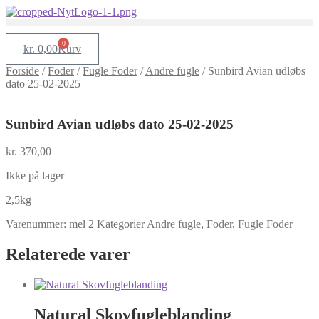
0
kr.
0,00
Kurv
Forside
/
Foder
/
Fugle Foder
/
Andre fugle
/
Sunbird Avian udløbs
dato 25-02-2025
Sunbird Avian udløbs dato 25-02-2025
kr.
370,00
Ikke på lager
2,5kg
Varenummer:
mel 2
Kategorier
Andre fugle
,
Foder
,
Fugle Foder
Relaterede varer
Natural Skovfugleblanding