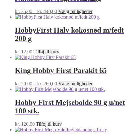
Prisinterval:
Dette
kr.
35,00
–
kr.
440,00
Vælg muligheder
kr. 35,00
vare
til
har
kr. 440,00
flere
HobbyFirst Halv kokosnød m/fedt
varianter.
200 g
Mulighederne
kan
vælges
kr.
12,00
Tilføj til kurv
på
varesiden
King Hobby First Parakit 65
Prisinterval:
Dette
kr.
20,00
–
kr.
260,00
Vælg muligheder
kr. 20,00
vare
til
har
kr. 260,00
flere
Hobby First Mejsebolde 90 g u/net
varianter.
100 stk.
Mulighederne
kan
vælges
kr.
120,00
Tilføj til kurv
på
varesiden