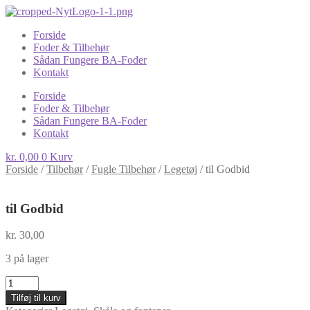
Forside
Foder & Tilbehør
Sådan Fungere BA-Foder
Kontakt
Forside
Foder & Tilbehør
Sådan Fungere BA-Foder
Kontakt
kr.
0,00
0
Kurv
Forside
/
Tilbehør
/
Fugle Tilbehør
/
Legetøj
/
til Godbid
til Godbid
kr.
30,00
3 på lager
til
Godbid
Tilføj til kurv
antal