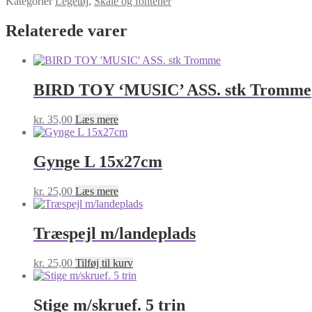
Kategorier
Legetøj
,
Skåle og fontener
Relaterede varer
BIRD TOY ‘MUSIC’ ASS. stk Tromme
kr.
35,00
Læs mere
Gynge L 15x27cm
kr.
25,00
Læs mere
Træspejl m/landeplads
kr.
25,00
Tilføj til kurv
Stige m/skruef. 5 trin