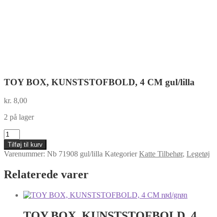
TOY BOX, KUNSTSTOFBOLD, 4 CM gul/lilla
kr.
8,00
2 på lager
TOY
BOX,
Tilføj til kurv
KUNSTSTOFBOLD,
Varenummer:
Nb 71908 gul/lilla
Kategorier
Katte Tilbehør
,
Legetøj
4
CM
Relaterede varer
gul/lilla
antal
TOY BOX, KUNSTSTOFBOLD, 4