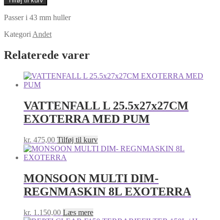
Tilføj til kurv
Klar
antal
Passer i 43 mm huller
Kategori
Andet
Relaterede varer
VATTENFALL L 25.5x27x27CM
EXOTERRA MED PUM
kr.
475,00
Tilføj til kurv
MONSOON MULTI DIM-
REGNMASKIN 8L EXOTERRA
kr.
1.150,00
Læs mere