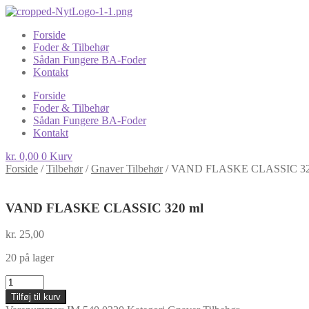
Forside
Foder & Tilbehør
Sådan Fungere BA-Foder
Kontakt
Forside
Foder & Tilbehør
Sådan Fungere BA-Foder
Kontakt
kr.
0,00
0
Kurv
Forside
/
Tilbehør
/
Gnaver Tilbehør
/
VAND FLASKE CLASSIC 32
VAND FLASKE CLASSIC 320 ml
kr.
25,00
20 på lager
VAND
FLASKE
Tilføj til kurv
CLASSIC