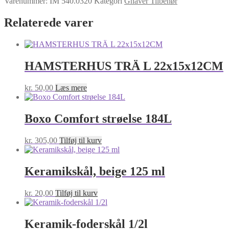
Varenummer:
IM 540.0320
Kategori
Gnaver Tilbehør
320
ml
Relaterede varer
antal
HAMSTERHUS TRÄ L 22x15x12CM
kr.
50,00
Læs mere
Boxo Comfort strøelse 184L
kr.
305,00
Tilføj til kurv
Keramikskål, beige 125 ml
kr.
20,00
Tilføj til kurv
Keramik-foderskål 1/2l