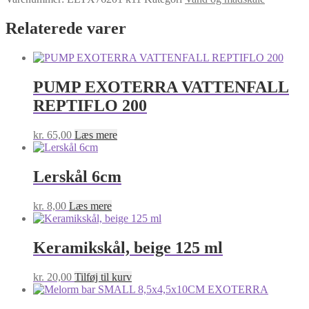
Foderskål
10x2,5x7,5
Relaterede varer
cm.
antal
PUMP EXOTERRA VATTENFALL
REPTIFLO 200
kr.
65,00
Læs mere
Lerskål 6cm
kr.
8,00
Læs mere
Keramikskål, beige 125 ml
kr.
20,00
Tilføj til kurv