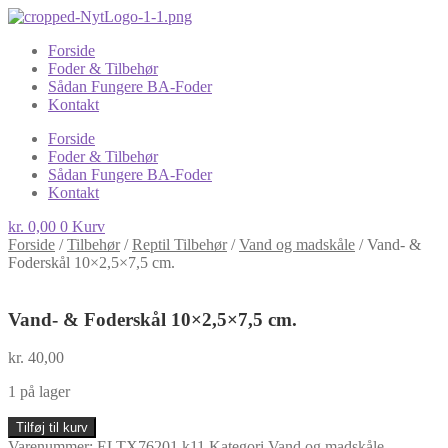
Forside
Foder & Tilbehør
Sådan Fungere BA-Foder
Kontakt
Forside
Foder & Tilbehør
Sådan Fungere BA-Foder
Kontakt
kr.
0,00
0
Kurv
Forside
/
Tilbehør
/
Reptil Tilbehør
/
Vand og madskåle
/
Vand- &
Foderskål 10×2,5×7,5 cm.
Vand- & Foderskål 10×2,5×7,5 cm.
kr.
40,00
1 på lager
Vand-
Tilføj til kurv
&
Varenummer:
ELTX76201 k11
Kategori
Vand og madskåle