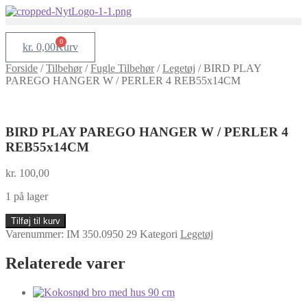
0
kr.
0,00
Kurv
Forside
/
Tilbehør
/
Fugle Tilbehør
/
Legetøj
/
BIRD PLAY
PAREGO HANGER W / PERLER 4 REB55x14CM
BIRD PLAY PAREGO HANGER W / PERLER 4
REB55x14CM
kr.
100,00
1 på lager
BIRD
Tilføj til kurv
PLAY
Varenummer:
IM 350.0950 29
Kategori
Legetøj
PAREGO
HANGER
Relaterede varer
W
/
PERLER
4