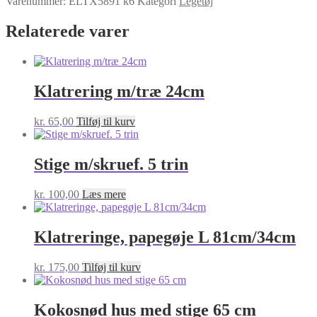
Varenummer:
ELTX5891 k6
Kategori
Legetøj
Relaterede varer
Klatrering m/træ 24cm
kr.
65,00
Tilføj til kurv
Stige m/skruef. 5 trin
kr.
100,00
Læs mere
Klatreringe, papegøje L 81cm/34cm
kr.
175,00
Tilføj til kurv
Kokosnød hus med stige 65 cm