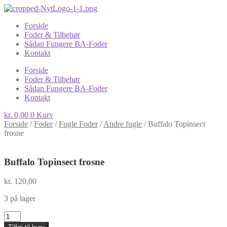
Forside
Foder & Tilbehør
Sådan Fungere BA-Foder
Kontakt
Forside
Foder & Tilbehør
Sådan Fungere BA-Foder
Kontakt
kr.
0,00
0
Kurv
Forside
/
Foder
/
Fugle Foder
/
Andre fugle
/
Buffalo Topinsect
frosne
Buffalo Topinsect frosne
kr.
120,00
3 på lager
Buffalo
Topinsect