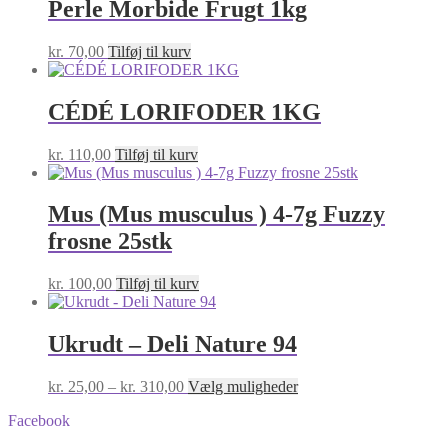
Perle Morbide Frugt 1kg
kr.
70,00
Tilføj til kurv
CÉDÉ LORIFODER 1KG
kr.
110,00
Tilføj til kurv
Mus (Mus musculus ) 4-7g Fuzzy
frosne 25stk
kr.
100,00
Tilføj til kurv
Ukrudt – Deli Nature 94
Prisinterval:
Dette
kr.
25,00
–
kr.
310,00
Vælg muligheder
kr. 25,00
vare
Facebook
til
har
kr. 310,00
flere