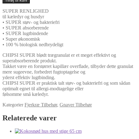
Tilføj til kurv
Fin
Granulat
SUPER RENLIGHED
15kg
til kæledyr og husdyr
antal
• SUPER støv- og bakteriefri
• SUPER absorberende
• SUPER lugtbindende
• Super økonomisk
• 100 % biologisk nedbrydeligt
CHIPSI SUPER blødt trægranulat er et meget effektivt og
superabsorberende produkt.
Takket være en forstørret kapillær overflade, tilbyder dette granulat
mere sugeevne, forbedret fugtoptagelse og
yderst effektiv lugtbinding.
CHIPSI SUPER er praktisk talt støv- og bakteriefri og som sådan
optimalt egnet til allergi-modtagelige eller
følsomme små kæledyr.
Kategorier
Fjerkræ Tilbehør
,
Gnaver Tilbehør
Relaterede varer