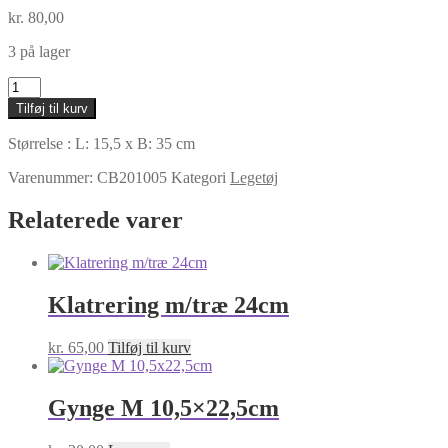
kr.
80,00
3 på lager
COMPANION
FUGLELEGETØJ
Tilføj til kurv
-
BALANCEBOM
Størrelse : L: 15,5 x B: 35 cm
antal
Varenummer:
CB201005
Kategori
Legetøj
Relaterede varer
Klatrering m/træ 24cm
kr.
65,00
Tilføj til kurv
Gynge M 10,5×22,5cm