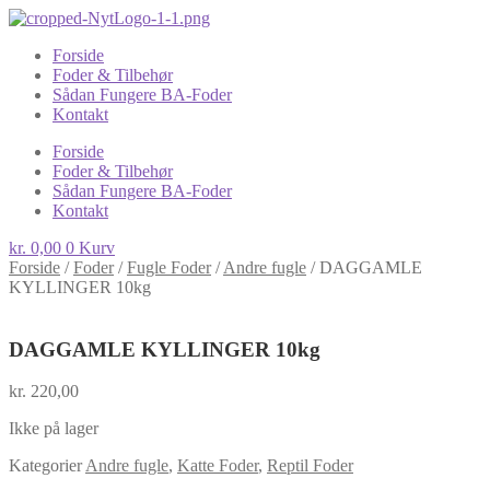
Forside
Foder & Tilbehør
Sådan Fungere BA-Foder
Kontakt
Forside
Foder & Tilbehør
Sådan Fungere BA-Foder
Kontakt
kr.
0,00
0
Kurv
Forside
/
Foder
/
Fugle Foder
/
Andre fugle
/
DAGGAMLE
KYLLINGER 10kg
DAGGAMLE KYLLINGER 10kg
kr.
220,00
Ikke på lager
Kategorier
Andre fugle
,
Katte Foder
,
Reptil Foder