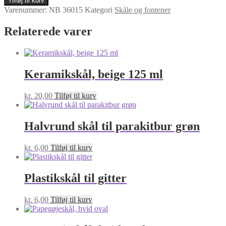
Tilføj til kurv
vandskål
Varenummer:
NB 36015
Kategori
Skåle og fontener
m/kant
7cm
Relaterede varer
antal
Keramikskål, beige 125 ml
kr.
20,00
Tilføj til kurv
Halvrund skål til parakitbur grøn
kr.
6,00
Tilføj til kurv
Plastikskål til gitter
kr.
6,00
Tilføj til kurv