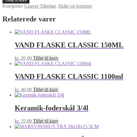
Tilføj til kurv
stål
Kategorier
Gnaver Tilbehør
,
Skåle og fontener
m/skrue
15cm/0,9l
Relaterede varer
antal
VAND FLASKE CLASSIC 150ML
kr.
20,00
Tilføj til kurv
VAND FLASKE CLASSIC 1100ml
kr.
40,00
Tilføj til kurv
Keramik-foderskål 3/4l
kr.
35,00
Tilføj til kurv