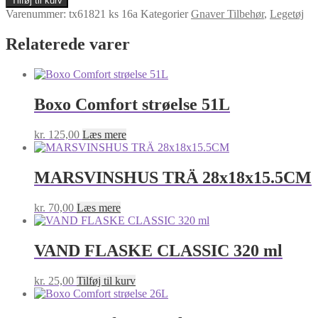
Tilføj til kurv
BJÆLDE
Varenummer:
tx61821 ks 16a
Kategorier
Gnaver Tilbehør
,
Legetøj
antal
Relaterede varer
Boxo Comfort strøelse 51L
kr.
125,00
Læs mere
MARSVINSHUS TRÄ 28x18x15.5CM
kr.
70,00
Læs mere
VAND FLASKE CLASSIC 320 ml
kr.
25,00
Tilføj til kurv