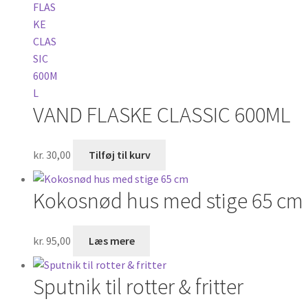
varianter.
Mulighederne
kan
vælges
på
varesiden
VAND FLASKE CLASSIC 600ML
kr.
30,00
Tilføj til kurv
Kokosnød hus med stige 65 cm
kr.
95,00
Læs mere
Sputnik til rotter & fritter