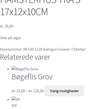
17x12x10CM
kr.
35,00
Ikke på lager
Varenummer:
IM 530.1120
Kategori
Gnaver Tilbehør
Relaterede varer
Bøgeflis Grov
Prisinterval:
Dette
kr.
22,00
–
kr.
125,00
Vælg muligheder
kr. 22,00
vare
til
har
kr. 125,00
flere