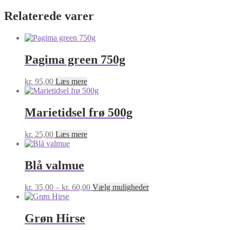
Relaterede varer
Pagima green 750g
kr.
95,00
Læs mere
Marietidsel frø 500g
kr.
25,00
Læs mere
Blå valmue
Prisinterval:
Dette
kr.
35,00
–
kr.
60,00
Vælg muligheder
kr. 35,00
vare
til
har
kr. 60,00
flere
Grøn Hirse
varianter.