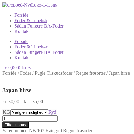
Forside
Foder & Tilbehør
Sådan Fungere BA-Foder
Kontakt
Forside
Foder & Tilbehør
Sådan Fungere BA-Foder
Kontakt
kr.
0,00
0
Kurv
Forside
/
Foder
/
Fugle Tilskudsfoder
/
Regne frøsorter
/
Japan hirse
Japan hirse
Prisinterval:
kr.
30,00
–
kr.
135,00
kr. 30,00
KG
til
Ryd
kr. 135,00
Japan
hirse
Tilføj til kurv
antal
Varenummer:
NB 107
Kategori
Regne frøsorter