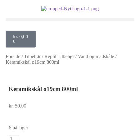
kr.
0,00
0
Forside
/
Tilbehør
/
Reptil Tilbehør
/
Vand og madskåle
/
Keramikskål ø19cm 800ml
Keramikskål ø19cm 800ml
kr.
50,00
6 på lager