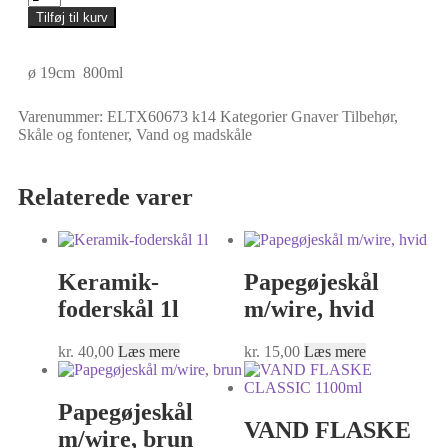
Tilføj til kurv
ø 19cm 800ml
Varenummer:
ELTX60673 k14
Kategorier
Gnaver Tilbehør
,
Skåle og fontener
,
Vand og madskåle
Relaterede varer
Keramik-
Papegøjeskål
foderskål 1l
m/wire, hvid
kr.
40,00
Læs mere
kr.
15,00
Læs mere
Papegøjeskål
VAND FLASKE
m/wire, brun