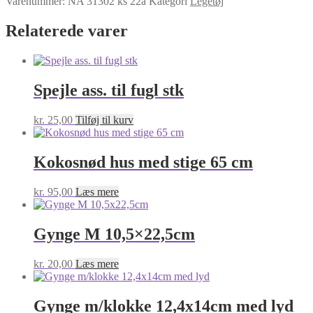
Varenummer:
NA 31302 ks 22a
Kategori
Legetøj
3
KNUDER
Relaterede varer
antal
Spejle ass. til fugl stk
kr.
25,00
Tilføj til kurv
Kokosnød hus med stige 65 cm
kr.
95,00
Læs mere
Gynge M 10,5×22,5cm
kr.
20,00
Læs mere
Gynge m/klokke 12,4x14cm med lyd