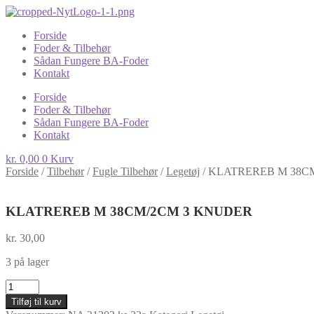
Forside
Foder & Tilbehør
Sådan Fungere BA-Foder
Kontakt
Forside
Foder & Tilbehør
Sådan Fungere BA-Foder
Kontakt
kr.
0,00
0
Kurv
Forside
/
Tilbehør
/
Fugle Tilbehør
/
Legetøj
/
KLATREREB M 38C
KLATREREB M 38CM/2CM 3 KNUDER
kr.
30,00
3 på lager
KLATREREB
M
Tilføj til kurv
38CM/2CM