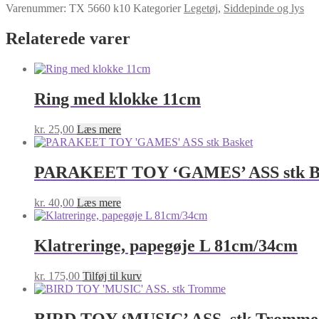
Varenummer:
TX 5660 k10
Kategorier
Legetøj
,
Siddepinde og lys
Relaterede varer
Ring med klokke 11cm
kr.
25,00
Læs mere
PARAKEET TOY ‘GAMES’ ASS stk B
kr.
40,00
Læs mere
Klatreringe, papegøje L 81cm/34cm
kr.
175,00
Tilføj til kurv
BIRD TOY ‘MUSIC’ ASS. stk Tromme