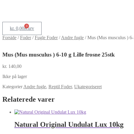
0
kr.
0,00
Kurv
Forside
/
Foder
/
Fugle Foder
/
Andre fugle
/
Mus (Mus musculus ) 6-1
Mus (Mus musculus ) 6-10 g Lille frosne 25stk
kr.
140,00
Ikke på lager
Kategorier
Andre fugle
,
Reptil Foder
,
Ukategoriseret
Relaterede varer
Natural Original Undulat Lux 10kg