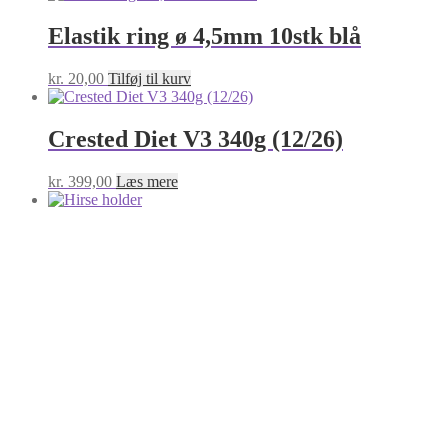
Elastik ring ø 4,5mm 10stk blå
kr.
20,00
Tilføj til kurv
Crested Diet V3 340g (12/26)
kr.
399,00
Læs mere
Hirse holder
kr.
15,00
Læs mere