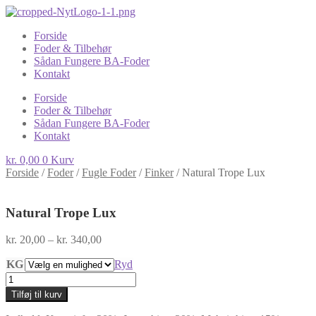
Forside
Foder & Tilbehør
Sådan Fungere BA-Foder
Kontakt
Forside
Foder & Tilbehør
Sådan Fungere BA-Foder
Kontakt
kr.
0,00
0
Kurv
Forside
/
Foder
/
Fugle Foder
/
Finker
/
Natural Trope Lux
Natural Trope Lux
Prisinterval:
kr.
20,00
–
kr.
340,00
kr. 20,00
KG
til
Ryd
kr. 340,00
Natural
Trope
Tilføj til kurv
Lux
antal