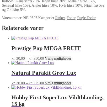
Indhold: Kanariefrø 20%, Japan hirse 20%, Mahair hirse 15%,
Senegal hirse 15%, Algier hirse 10%, Hvis hirse 10%, Niger frø 5%
og Græsfrø 5%.
Varenummer:
NB 0525
Kategorier
Finker
,
Foder
,
Fugle Foder
Relaterede varer
Prestige Pap MEGA FRUIT
Prisinterval:
Dette
kr.
30,00
–
kr.
350,00
Vælg muligheder
kr. 30,00
vare
til
har
kr. 350,00
flere
Natural Parakit Grov Lux
varianter.
Mulighederne
Prisinterval:
Dette
kr.
20,00
–
kr.
325,00
Vælg muligheder
kan
kr. 20,00
vare
vælges
til
har
på
kr. 325,00
flere
Hobby First SuperLux Vildtblanding,
varesiden
varianter.
15 kg
Mulighederne