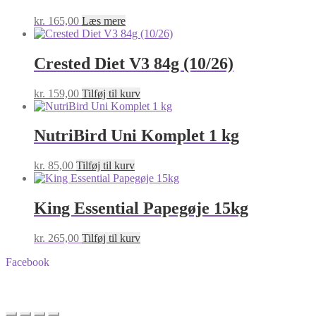
kan
vælges
kr.
165,00
Læs mere
på
varesiden
Crested Diet V3 84g (10/26)
kr.
159,00
Tilføj til kurv
NutriBird Uni Komplet 1 kg
kr.
85,00
Tilføj til kurv
King Essential Papegøje 15kg
kr.
265,00
Tilføj til kurv
Facebook
BA-Foder © Alle rettigheder forbeholdes