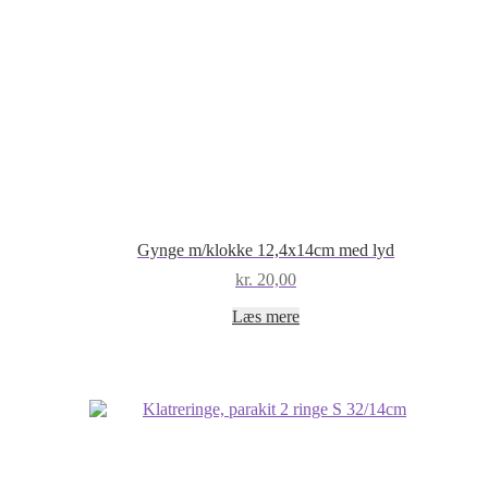
Gynge m/klokke 12,4x14cm med lyd
kr.
20,00
Læs mere