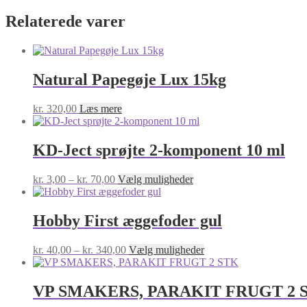
antal
Relaterede varer
Natural Papegøje Lux 15kg
kr.
320,00
Læs mere
KD-Ject sprøjte 2-komponent 10 ml
Prisinterval:
Dette
kr.
3,00
–
kr.
70,00
Vælg muligheder
kr. 3,00
vare
til
har
kr. 70,00
flere
Hobby First æggefoder gul
varianter.
Mulighederne
Prisinterval:
Dette
kr.
40,00
–
kr.
340,00
Vælg muligheder
kan
kr. 40,00
vare
vælges
til
har
på
kr. 340,00
flere
VP SMAKERS, PARAKIT FRUGT 2 
varesiden
varianter.