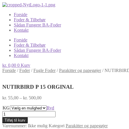
Forside
Foder & Tilbehør
Sådan Fungere BA-Foder
Kontakt
Forside
Foder & Tilbehør
Sådan Fungere BA-Foder
Kontakt
kr.
0,00
0
Kurv
Forside
/
Foder
/
Fugle Foder
/
Parakitter og papegøjer
/
NUTIRBIRD
NUTIRBIRD P 15 ORGINAL
Prisinterval:
kr.
55,00
–
kr.
500,00
kr. 55,00
KG
til
Ryd
kr. 500,00
NUTIRBIRD
P
Tilføj til kurv
15
Varenummer:
Ikke mulig
Kategori
Parakitter og papegøjer
ORGINAL