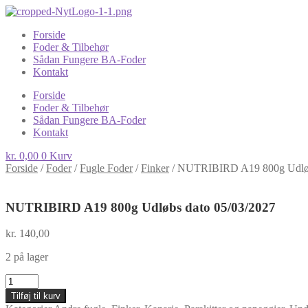
Forside
Foder & Tilbehør
Sådan Fungere BA-Foder
Kontakt
Forside
Foder & Tilbehør
Sådan Fungere BA-Foder
Kontakt
kr.
0,00
0
Kurv
Forside
/
Foder
/
Fugle Foder
/
Finker
/
NUTRIBIRD A19 800g Udløb
NUTRIBIRD A19 800g Udløbs dato 05/03/2027
kr.
140,00
2 på lager
NUTRIBIRD
A19
Tilføj til kurv
800g