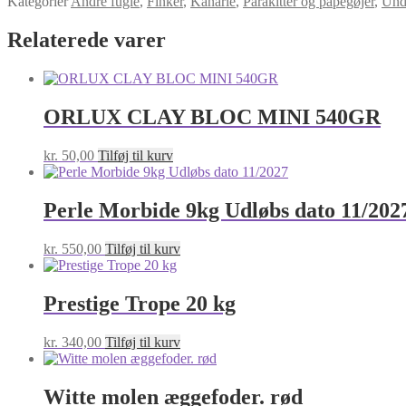
Kategorier
Andre fugle
,
Finker
,
Kanarie
,
Parakitter og papegøjer
,
Und
Udløbs
dato
Relaterede varer
05/03/2027
antal
ORLUX CLAY BLOC MINI 540GR
kr.
50,00
Tilføj til kurv
Perle Morbide 9kg Udløbs dato 11/202
kr.
550,00
Tilføj til kurv
Prestige Trope 20 kg
kr.
340,00
Tilføj til kurv
Witte molen æggefoder. rød