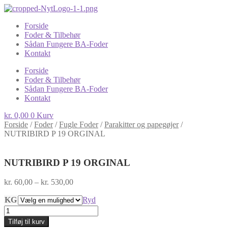
Forside
Foder & Tilbehør
Sådan Fungere BA-Foder
Kontakt
Forside
Foder & Tilbehør
Sådan Fungere BA-Foder
Kontakt
kr.
0,00
0
Kurv
Forside
/
Foder
/
Fugle Foder
/
Parakitter og papegøjer
/
NUTRIBIRD P 19 ORGINAL
NUTRIBIRD P 19 ORGINAL
Prisinterval:
kr.
60,00
–
kr.
530,00
kr. 60,00
KG
til
Ryd
kr. 530,00
NUTRIBIRD
P
Tilføj til kurv
19