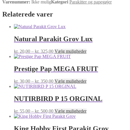
Varenummer:
Ikke mulig
Kategori
Parakitter og papegøjer
ORGINAL
antal
Relaterede varer
Natural Parakit Grov Lux
Prisinterval:
Dette
kr.
20,00
–
kr.
325,00
Vælg muligheder
kr. 20,00
vare
til
har
kr. 325,00
flere
Prestige Pap MEGA FRUIT
varianter.
Mulighederne
Prisinterval:
Dette
kr.
30,00
–
kr.
350,00
Vælg muligheder
kan
kr. 30,00
vare
vælges
til
har
på
kr. 350,00
flere
NUTIRBIRD P 15 ORGINAL
varesiden
varianter.
Mulighederne
Prisinterval:
Dette
kr.
55,00
–
kr.
500,00
Vælg muligheder
kan
kr. 55,00
vare
vælges
til
har
på
kr. 500,00
flere
King Hobby First Parakit Grov
varesiden