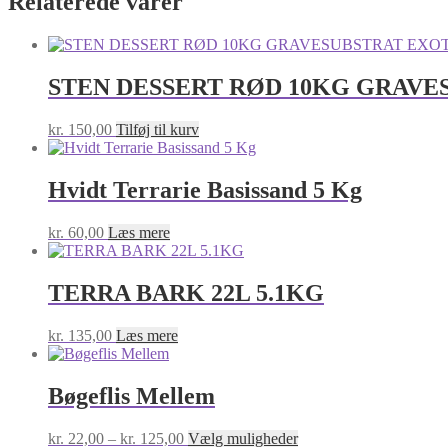
Relaterede varer
STEN DESSERT RØD 10KG GRAV
kr.
150,00
Tilføj til kurv
Hvidt Terrarie Basissand 5 Kg
kr.
60,00
Læs mere
TERRA BARK 22L 5.1KG
kr.
135,00
Læs mere
Bøgeflis Mellem
Prisinterval:
Dette
kr.
22,00
–
kr.
125,00
Vælg muligheder