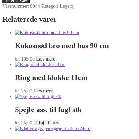
Tilføj til kurv
Toy
Varenummer:
8044
Kategori
Legetøj
Hugo
17cm
Relaterede varer
antal
Kokosnød bro med hus 90 cm
kr.
105,00
Læs mere
Ring med klokke 11cm
kr.
25,00
Læs mere
Spejle ass. til fugl stk
kr.
25,00
Tilføj til kurv