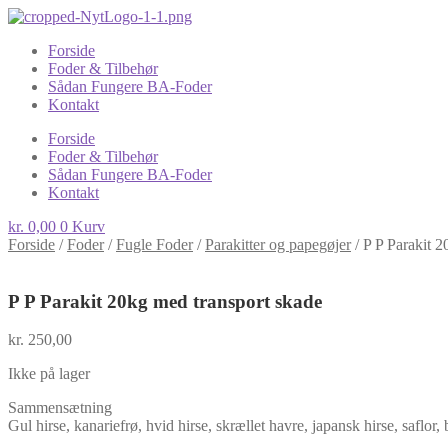
Forside
Foder & Tilbehør
Sådan Fungere BA-Foder
Kontakt
Forside
Foder & Tilbehør
Sådan Fungere BA-Foder
Kontakt
kr.
0,00
0
Kurv
Forside
/
Foder
/
Fugle Foder
/
Parakitter og papegøjer
/
P P Parakit 2
P P Parakit 20kg med transport skade
kr.
250,00
Ikke på lager
Sammensætning
Gul hirse, kanariefrø, hvid hirse, skrællet havre, japansk hirse, saflor