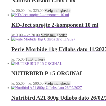
Natural Parakit Grov Lux
Prisinterval:
Dette
kr.
20,00
–
kr.
325,00
Vælg muligheder
kr. 20,00
vare
til
har
kr. 325,00
flere
KD-Ject sprøjte 2-komponent 10 ml
varianter.
Mulighederne
Prisinterval:
Dette
kr.
3,00
–
kr.
70,00
Vælg muligheder
kan
kr. 3,00
vare
vælges
til
har
på
kr. 70,00
flere
Perle Morbide 1kg Udløbs dato 11/202
varesiden
varianter.
Mulighederne
kr.
75,00
Tilføj til kurv
kan
vælges
på
NUTIRBIRD P 15 ORGINAL
varesiden
Prisinterval:
Dette
kr.
55,00
–
kr.
500,00
Vælg muligheder
kr. 55,00
vare
til
har
kr. 500,00
flere
Nutribird A21 800g Udløbs dato 26/02
varianter.
Mulighederne