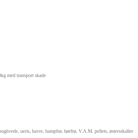
0kg med transport skade
, boghvede, ueris, havre, hampfrø, hørfrø, V.A.M. pellets, østersskaller