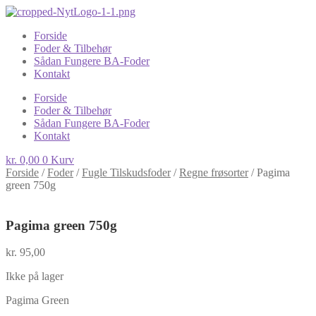
Forside
Foder & Tilbehør
Sådan Fungere BA-Foder
Kontakt
Forside
Foder & Tilbehør
Sådan Fungere BA-Foder
Kontakt
kr.
0,00
0
Kurv
Forside
/
Foder
/
Fugle Tilskudsfoder
/
Regne frøsorter
/
Pagima
green 750g
Pagima green 750g
kr.
95,00
Ikke på lager
Pagima Green