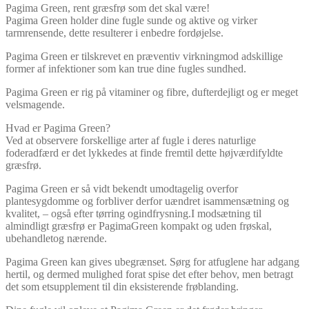
Pagima Green, rent græsfrø som det skal være!
Pagima Green holder dine fugle sunde og aktive og virker
tarmrensende, dette resulterer i enbedre fordøjelse.
Pagima Green er tilskrevet en præventiv virkningmod adskillige
former af infektioner som kan true dine fugles sundhed.
Pagima Green er rig på vitaminer og fibre, dufterdejligt og er meget
velsmagende.
Hvad er Pagima Green?
Ved at observere forskellige arter af fugle i deres naturlige
foderadfærd er det lykkedes at finde fremtil dette højværdifyldte
græsfrø.
Pagima Green er så vidt bekendt umodtagelig overfor
plantesygdomme og forbliver derfor uændret isammensætning og
kvalitet, – også efter tørring ogindfrysning.I modsætning til
almindligt græsfrø er PagimaGreen kompakt og uden frøskal,
ubehandletog nærende.
Pagima Green kan gives ubegrænset. Sørg for atfuglene har adgang
hertil, og dermed mulighed forat spise det efter behov, men betragt
det som etsupplement til din eksisterende frøblanding.