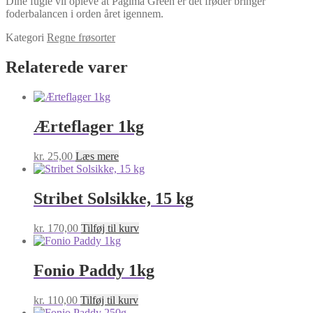
Dine fugle vil opleve at Pagima Green er det frøder bringer
foderbalancen i orden året igennem.
Kategori
Regne frøsorter
Relaterede varer
Ærteflager 1kg
kr.
25,00
Læs mere
Stribet Solsikke, 15 kg
kr.
170,00
Tilføj til kurv
Fonio Paddy 1kg
kr.
110,00
Tilføj til kurv