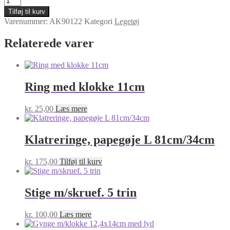
LEGETØJ
Tilføj til kurv
'ROCKYS'
Varenummer:
AK90122
Kategori
Legetøj
28X17,8X8,9
CM
Relaterede varer
antal
Ring med klokke 11cm
kr.
25,00
Læs mere
Klatreringe, papegøje L 81cm/34cm
kr.
175,00
Tilføj til kurv
Stige m/skruef. 5 trin
kr.
100,00
Læs mere