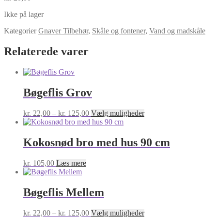
Ikke på lager
Kategorier
Gnaver Tilbehør
,
Skåle og fontener
,
Vand og madskåle
Relaterede varer
Bøgeflis Grov
Prisinterval:
Dette
kr.
22,00
–
kr.
125,00
Vælg muligheder
kr. 22,00
vare
til
har
kr. 125,00
flere
Kokosnød bro med hus 90 cm
varianter.
Mulighederne
kr.
105,00
Læs mere
kan
vælges
på
Bøgeflis Mellem
varesiden
Prisinterval:
Dette
kr.
22,00
–
kr.
125,00
Vælg muligheder