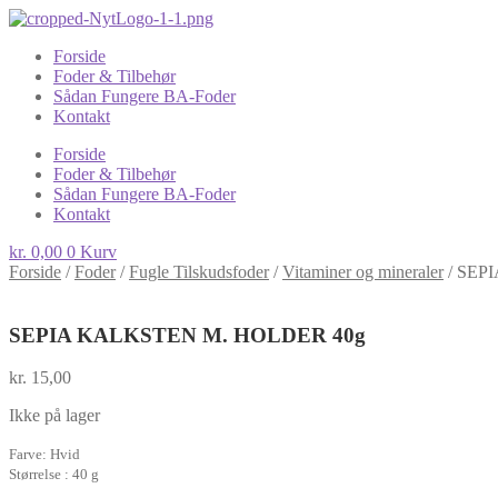
Forside
Foder & Tilbehør
Sådan Fungere BA-Foder
Kontakt
Forside
Foder & Tilbehør
Sådan Fungere BA-Foder
Kontakt
kr.
0,00
0
Kurv
Forside
/
Foder
/
Fugle Tilskudsfoder
/
Vitaminer og mineraler
/
SEPI
SEPIA KALKSTEN M. HOLDER 40g
kr.
15,00
Ikke på lager
Farve: Hvid
Størrelse : 40 g