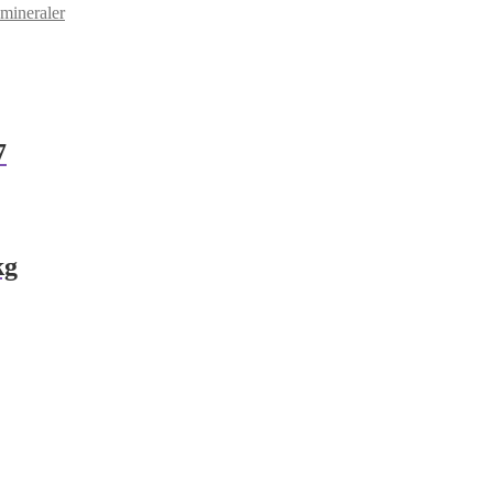
mineraler
7
kg