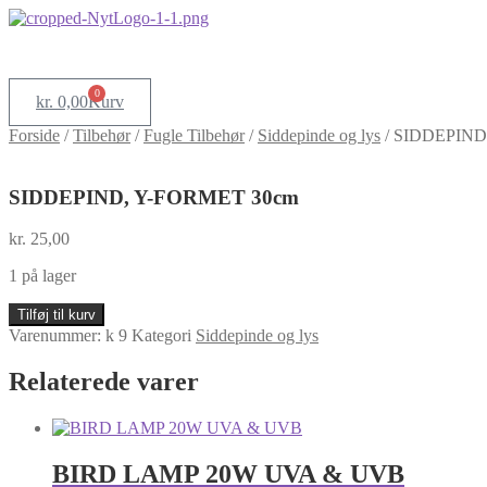
0
kr.
0,00
Kurv
Forside
/
Tilbehør
/
Fugle Tilbehør
/
Siddepinde og lys
/
SIDDEPIND
SIDDEPIND, Y-FORMET 30cm
kr.
25,00
1 på lager
SIDDEPIND,
Tilføj til kurv
Y-
Varenummer:
k 9
Kategori
Siddepinde og lys
FORMET
30cm
Relaterede varer
antal
BIRD LAMP 20W UVA & UVB